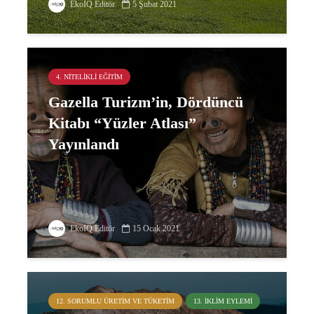
EkoIQ Editör
5 Şubat 2021
4. NITELIKLI EĞITIM
Gazella Turizm’in, Dördüncü
Kitabı “Yüzler Atlası”
Yayınlandı
EkoIQ Editör
15 Ocak 2021
12. SORUMLU ÜRETIM VE TÜKETIM
13. İKLIM EYLEMI