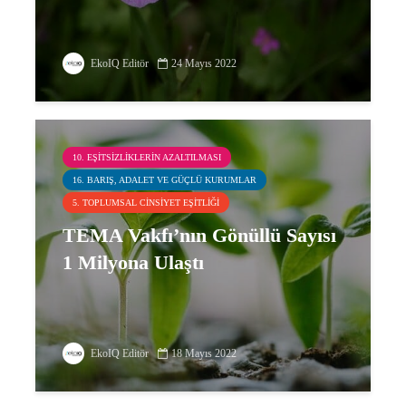
EkoIQ Editör
24 Mayıs 2022
10. EŞITSIZLIKLERIN AZALTILMASI
16. BARIŞ, ADALET VE GÜÇLÜ KURUMLAR
5. TOPLUMSAL CINSIYET EŞITLIĞI
TEMA Vakfı’nın Gönüllü Sayısı
1 Milyona Ulaştı
EkoIQ Editör
18 Mayıs 2022