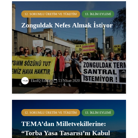
12. SORUMLU ÜRETIM VE TÜKETIM
13. İKLIM EYLEMI
Zonguldak Nefes Almak İstiyor
EkoIQ Editör
13 Nisan 2020
12. SORUMLU ÜRETIM VE TÜKETIM
13. İKLIM EYLEMI
TEMA’dan Milletvekillerine:
“Torba Yasa Tasarısı’nı Kabul