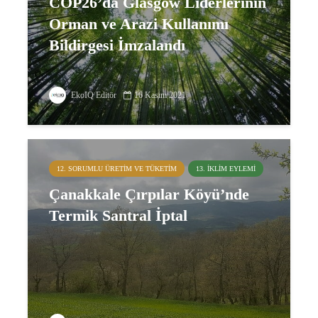
COP26’da Glasgow Liderlerinin
Orman ve Arazi Kullanımı
Bildirgesi İmzalandı
EkoIQ Editör
16 Kasım 2021
12. SORUMLU ÜRETIM VE TÜKETIM
13. İKLIM EYLEMI
Çanakkale Çırpılar Köyü’nde
Termik Santral İptal