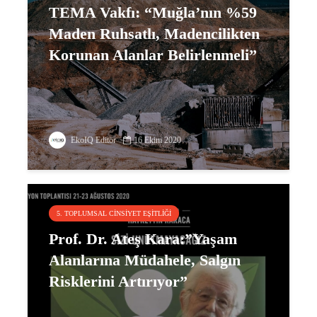
TEMA Vakfı: “Muğla’nın %59
Maden Ruhsatlı, Madencilikten
Korunan Alanlar Belirlenmeli”
EkoIQ Editör
16 Ekim 2020
5. TOPLUMSAL CINSIYET EŞITLIĞI
Prof. Dr. Ateş Kara:”Yaşam
Alanlarına Müdahele, Salgın
Risklerini Artırıyor”