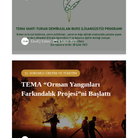
EkoIQ Editör
6 Eylül 2022
12. SORUMLU ÜRETIM VE TÜKETIM
TEMA “Orman Yangınları
Farkındalık Projesi”ni Başlattı