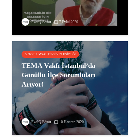
EkoIQ Editör
7 Eylül 2020
5. TOPLUMSAL CINSIYET EŞITLIĞI
TEMA Vakfı İstanbul’da
Gönüllü İlçe Sorumluları
Arıyor!
EkoIQ Editör
10 Haziran 2020