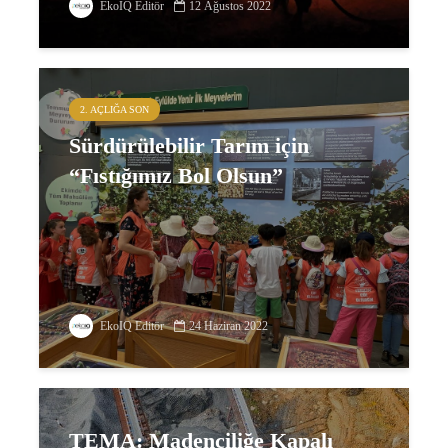
EkoIQ Editör
12 Ağustos 2022
2. AÇLIĞA SON
Sürdürülebilir Tarım için
“Fıstığımız Bol Olsun”
EkoIQ Editör
24 Haziran 2022
TEMA: Madenciliğe Kapalı