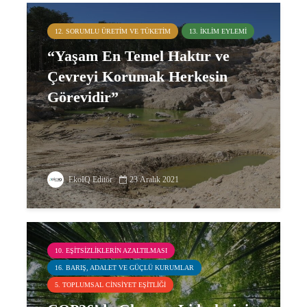
12. SORUMLU ÜRETIM VE TÜKETIM
13. İKLIM EYLEMI
“Yaşam En Temel Haktır ve
Çevreyi Korumak Herkesin
Görevidir”
EkoIQ Editör
23 Aralık 2021
10. EŞITSIZLIKLERIN AZALTILMASI
16. BARIŞ, ADALET VE GÜÇLÜ KURUMLAR
5. TOPLUMSAL CINSIYET EŞITLIĞI