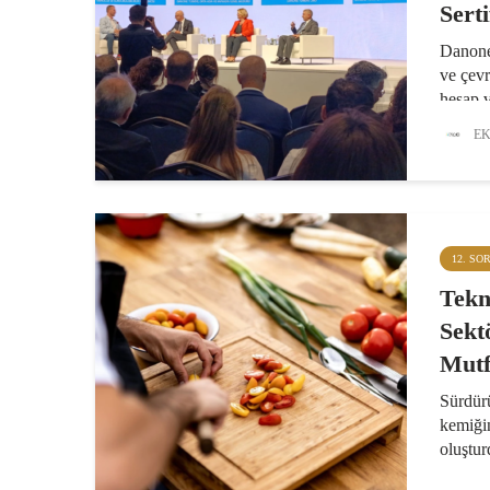
Serti
Danone 
ve çevr
hesap v
standar
EK
B Corp 
kazandı
Kafkas
12. SO
Tekn
Sekt
Mutf
Sürdürü
kemiğin
oluştur
Ingred