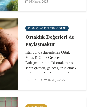
teknoloji odaklı çözümleri
16 Haziran 2025
sürdürülebilirlik ve çevre koruma
ile birleştirerek geleceğin
eczacılığını yeniden şekillendiriyor.
İlaç endüstrisi, enerji ve kaynak
tüketimine dayalı büyük...
17. AMAÇLAR IÇIN ORTAKLIKLAR
Ortaklık Değerleri de
Paylaşmaktır
İstanbul’da düzenlenen Ortak
Miras & Ortak Gelecek
Buluşmaları’nın ilki ortak mirasa
sahip çıkmak, geleceği inşa etmek
ve bunu sürdürülebilir kılmak
amacıyla gerçekleşti. Etkinlikte
EKOIQ
16 Mayıs 2025
konuşan SEGM Yönetim Kurulu...