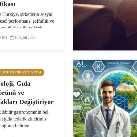
fikası
Türkiye, şirketlerin sosyal
esel performans, şeffaflık ve
erebilirlik gibi yüksek
tları karşıladığını belgeleyen
OIQ
19 Eylül 2025
sertifikasını almaya hak
. Şirketin Orta Asya ve
ya Genel...
RUMLU ÜRETIM VE TÜKETIM
oloji, Gıda
örünü ve
akları Değiştiriyor
lebilir gastronominin bel
i gıda tedarik zincirinin
duğunu belirten
y.App Kurucu Ortağı Betül