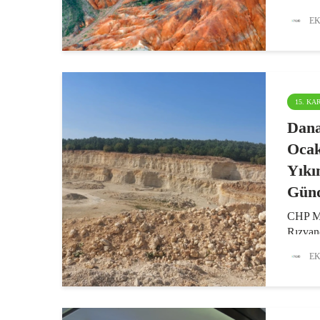
politik
belirle
EK
yüzyıl 
yüzyılı
15. K
Dana
Ocak
Yıkı
Gün
CHP Mi
Rızvan
kaynakl
EK
binlerc
tehdit 
Danama
faaliye