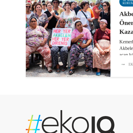
16. BA
KURU
Akbe
Önem
Kaz
Kemerk
Akbele
açan k
sağladı
EK
Ormanl
engelle
yana di