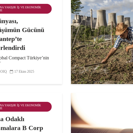
ANA YAKIŞIR İŞ VE EKONOMIK
ME
ünyası,
üşümün Gücünü
antep’te
rlendirdi
bal Compact Türkiye’nin
FED ve Gaziantep Sanayi
v sahipliğinde düzenlediği
OIQ
17 Ekim 2025
ümün Gücü: İş Dünyasının
lebilirlik Yolculuğu”
sında sürdürülebilirlik
lerinin nasıl...
ANA YAKIŞIR İŞ VE EKONOMIK
ME
a Odaklı
şmalara B Corp