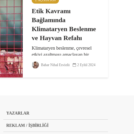
2. AÇLIĞA SON
Etik Kavramı
Bağlamında
Klimataryen Beslenme
ve Hayvan Refahı
Klimataryen beslenme, çevresel
etkiyi azaltmayı amaçlayan bir
beslenme modelidir. Bu beslenme
Bahar Nihal Ersözlü
2 Eylül 2024
şeklini benimseyenler, seragazı
emisyonlarının düşürülmesine ve
iklim değişikliğiyle mücadeleye
katkıda bulunmayı hedefliyor...
YAZARLAR
REKLAM / İŞBİRLİĞİ