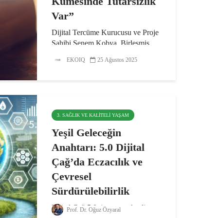
Kümesinde Tutarsızlık
Var”
Dijital Tercüme Kurucusu ve Proje
Sahibi Senem Kobya, Birleşmiş
Milletler Sürdürülebilir Kalkınma
EKOIQ
25 Ağustos 2025
Amaçları yayımlandığından bu
yana alanla ilgili çeviri ve
yerelleştirme projelerinde gönüllü
terminoloji uzmanı olarak ve...
3. SAĞLIK VE KALITELI YAŞAM
Yeşil Geleceğin
Anahtarı: 5.0 Dijital
Çağ’da Eczacılık ve
Çevresel
Sürdürülebilirlik
Dijital Çağ 5.0, insan-merkezli
Prof. Dr. Oğuz Özyaral