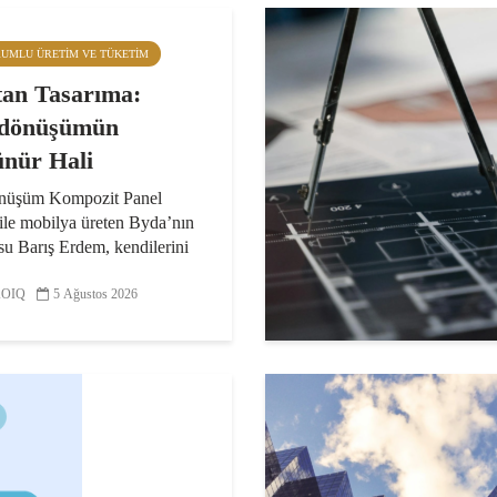
RUMLU ÜRETIM VE TÜKETIM
tan Tasarıma:
idönüşümün
nür Hali
nüşüm Kompozit Panel
ile mobilya üreten Byda’nın
u Barış Erdem, kendilerini
P teknolojisinin kullanım
ını geliştiren hem de bu
OIQ
5 Ağustos 2026
den ürünler tasarlayan bir
larak...