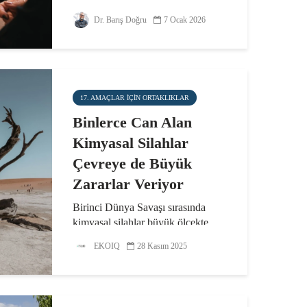
üretim süreçlerini daha çevre dostu
hale getirmekle birlikte üretilen
Dr. Barış Doğru
7 Ocak 2026
içerikler...
17. AMAÇLAR IÇIN ORTAKLIKLAR
Binlerce Can Alan
Kimyasal Silahlar
Çevreye de Büyük
Zararlar Veriyor
Birinci Dünya Savaşı sırasında
kimyasal silahlar büyük ölçekte
kullanılmış, 100 binden fazla
EKOIQ
28 Kasım 2025
insanın ölümüne ve yaklaşık 1
milyon insanın da yaralanmasına
yol açmıştı. Ardından bu tür silahlar
20. yüzyıl boyunca...