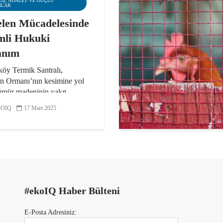
RIŞ, ADALET VE GÜÇLÜ
MLAR
len Mücadelesinde
li Hukuki
anım
öy Termik Santralı,
n Ormanı’nın kesimine yol
ömür madeninin yakıt
ğı iki termik santraldan biri.
OIQ
17 Mart 2025
arının kesilmesini
mek için 2019 yılından bu
renen İkizköylüler, aynı...
#ekoIQ Haber Bülteni
E-Posta Adresiniz: