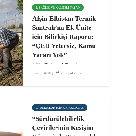
3. SAĞLIK VE KALITELI YAŞAM
Afşin-Elbistan Termik
Santralı’na Ek Ünite
için Bilirkişi Raporu:
“ÇED Yetersiz, Kamu
Yararı Yok”
Afşin-Elbistan A Termik
Santralı’na yapılması planlanan iki
EKOIQ
29 Eylül 2025
yeni ek ünite için ÇED Olumlu
kararının iptali istemiyle açılan
davada tamamlanan bilirkişi
raporuna göre, ÇED raporu halk
sağlığını korumada yetersiz...
17. AMAÇLAR IÇIN ORTAKLIKLAR
“Sürdürülebilirlik
Çevirilerinin Kesişim