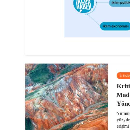
9. SAN
Krit
Madd
Yöne
Yirminc
yüzyılı
erişimi