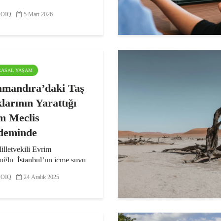
anın şekillenmesinde
yici rol oynadı. Yirmi birinci
OIQ
5 Mart 2026
ise kaynak egemenliği
 oluyor...
ARASAL YAŞAM
mandıra’daki Taş
larının Yarattığı
m Meclis
deminde
lletvekili Evrim
oğlu, İstanbul’un içme suyu
arını, ormanlarını ve
OIQ
24 Aralık 2025
e yıllık kültürel mirasını
eden Silivri
ndıra’daki taş ocağı
tlerindeki kapasite artışını ve