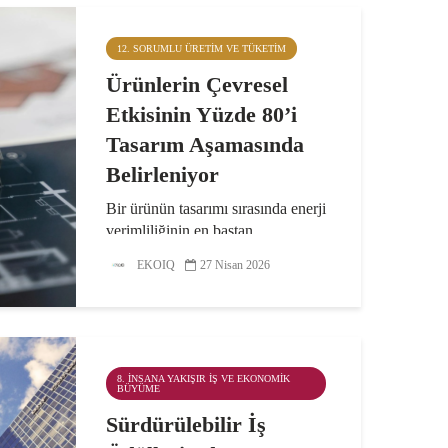
12. SORUMLU ÜRETIM VE TÜKETIM
Ürünlerin Çevresel
Etkisinin Yüzde 80’i
Tasarım Aşamasında
Belirleniyor
Bir ürünün tasarımı sırasında enerji
verimliliğinin en baştan
düşünülmesi gerektiğini belirten Dr.
EKOIQ
27 Nisan 2026
Öğr. Üyesi Deniz Eray, bunun
nedeninin bir ürünün çevresel
etkisinin %80’inin tasarım
aşamasında belirlenmesi...
8. İNSANA YAKIŞIR İŞ VE EKONOMIK
BÜYÜME
Sürdürülebilir İş