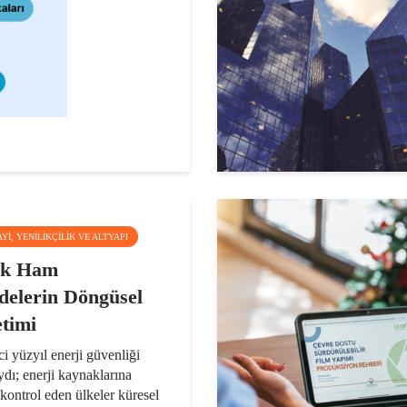
AYI, YENILIKÇILIK VE ALTYAPI
ik Ham
elerin Döngüsel
timi
i yüzyıl enerji güvenliği
ydı; enerji kaynaklarına
 kontrol eden ülkeler küresel