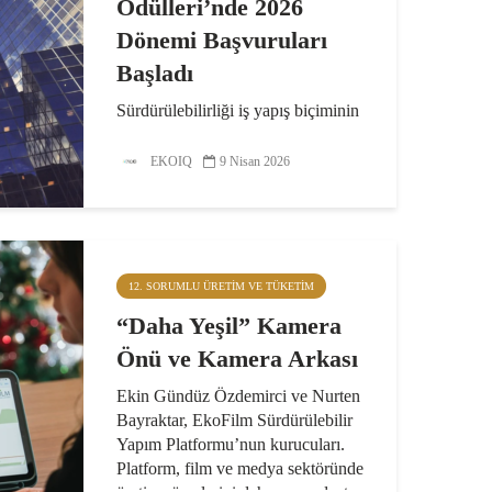
Ödülleri’nde 2026
Dönemi Başvuruları
Başladı
Sürdürülebilirliği iş yapış biçiminin
merkezine alan; ekonomik, çevresel
ve sosyal etkilerini yürüttükleri
EKOIQ
9 Nisan 2026
çalışmalar ile ortaya koyan
kurumların çabalarını görünür
kılmak için gerçekleştirilen
Sürdürülebilir İş...
12. SORUMLU ÜRETIM VE TÜKETIM
“Daha Yeşil” Kamera
Önü ve Kamera Arkası
Ekin Gündüz Özdemirci ve Nurten
Bayraktar, EkoFilm Sürdürülebilir
Yapım Platformu’nun kurucuları.
Platform, film ve medya sektöründe