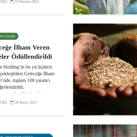
 dünya genelinde her yıl
OIQ
16 Haziran 2025
k 1,3 milyar ton gıdanın
zinciri süresince israf...
LIM EYLEMI
ceğe İlham Veren
eler Ödüllendirildi
n Holding’in bu yıl üçüncü
çekleştirilen Geleceğe İlham
i’nde, toplam 108 yaratıcı
ğerlendirildi.
zasyonda atık yönetimi ve
el ekonomi,
OIQ
28 Mayıs 2025
uzlaşma, enerji ve su
i...