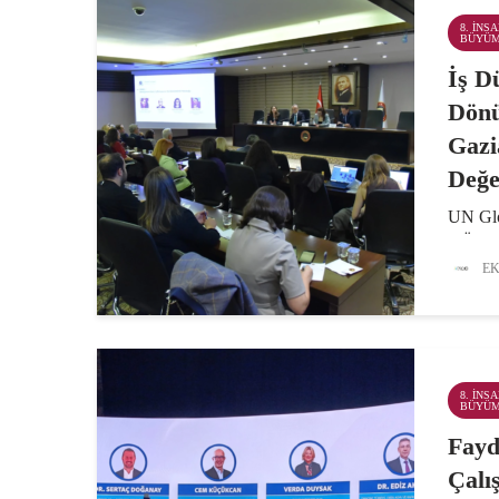
ÇED...
8. İNS
BÜYÜ
İş D
Dön
Gazi
Değe
UN Glo
GÜNSİ
Odası e
EK
“Dönüş
Sürdürü
buluşma
strateji
8. İNS
BÜYÜ
Fayd
Çalı