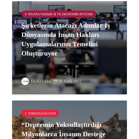
8. İNSANA YAKIŞIR İŞ VE EKONOMIK BÜYÜME
Şirketlerin Atacağı Adımlar İş
Dünyasında İnsan Hakları
Uygulamalarının Temelini
Oluşturuyor
EkoIQ Editör
10 Aralık 2023
1. YOKSULLUĞA SON
“Depremin Yoksullaştırdığı
Milyonlarca İnsanın Desteğe