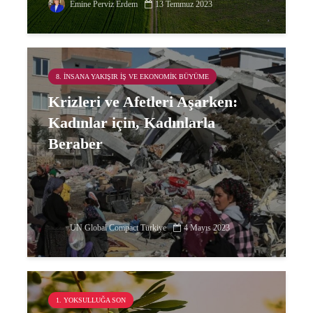
Emine Perviz Erdem
13 Temmuz 2023
8. İNSANA YAKIŞIR İŞ VE EKONOMIK BÜYÜME
Krizleri ve Afetleri Aşarken:
Kadınlar için, Kadınlarla
Beraber
UN Global Compact Türkiye
4 Mayıs 2023
1. YOKSULLUĞA SON