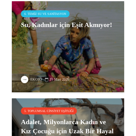
6. TEMIZ SU VE SANITASYON
Su, Kadınlar için Eşit Akmıyor!
EKOIQ
19 Mart 2026
5. TOPLUMSAL CINSIYET EŞITLIĞI
Adalet, Milyonlarca Kadın ve
Kız Çocuğu için Uzak Bir Hayal